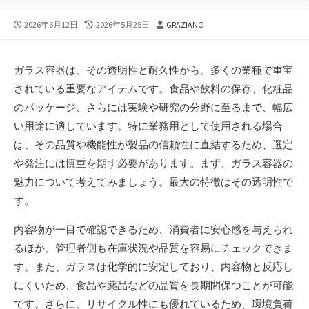
公
最
投
2026年6月12日
2026年5月25日
GRAZIANO
開
終
稿
日
更
者
新
ガラス容器は、その透明性と耐久性から、多くの業種で重宝
日
されている重要なアイテムです。
食品や飲料の保存、化粧品
のパッケージ、さらには実験や研究の分野に至るまで、幅広
い用途に適しています。特に業務用として使用される場合
は、その品質や機能性が製品の信頼性に直結するため、選定
や発注には慎重を期す必要があります。まず、ガラス容器の
魅力について考えてみましょう。最大の特徴はその透明性で
す。
内容物が一目で確認できるため、消費者に安心感を与えられ
るほか、管理者側も在庫状況や品質を容易にチェックできま
す。また、ガラスは化学的に安定しており、内容物と反応し
にくいため、食品や薬品などの品質を長期間保つことが可能
です。さらに、リサイクル性にも優れているため、環境負荷