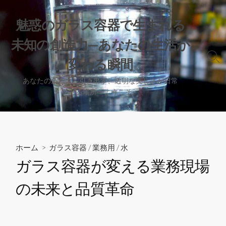
コ
ン
魅惑のガラス容器で生まれる
テ
未知の創造力—あなたの生活が
ン
ツ
検
変わる瞬間
へ
索
切
ス
あなたの創造力を引き出す、透明な美しさが日常
り
を彩る場所へようこそ。
キ
替
ッ
え
プ
ホーム
>
ガラス容器
/
業務用
/
水
ガラス容器が変える業務現場
の未来と品質革命