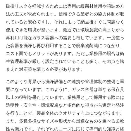
破損リスクを軽減するためには専用の緩衝材使用や箱詰め方
法の工夫が求められます。信頼できる業者との協力体制が取
れていると安心ですし、それによって納品後すぐに問題なく
使用できる環境が整います。最近では環境意識の高まりから
再利用可能なガラス容器への需要も増しています。一度使っ
た容器を洗浄し再び利用することで廃棄物削減につながり、
コスト面でもメリットがあります。ただし業務用の場合は衛
生管理基準が厳しく設定されていることも多く、その点も踏
まえた対応策を講じる必要があります。
このような背景から洗浄設備との連携や管理体制の整備も重
要になっています。このように、ガラス容器は単なる保存具
以上の役割を果たしています。業務用として採用する際には
透明性・安全性・環境配慮など多角的な視点から選定と発注
を行うことで、製品全体のクオリティ向上につながります。
また、多種多様なサイズや形状から最適なものを選べる柔軟
性も魅力です。それぞれのニーズに応じて専門的な知識と経