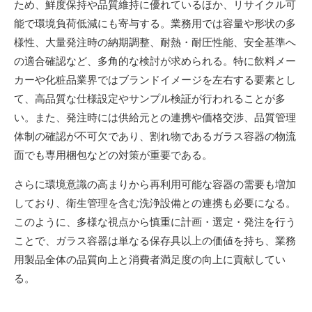
ため、鮮度保持や品質維持に優れているほか、リサイクル可
能で環境負荷低減にも寄与する。業務用では容量や形状の多
様性、大量発注時の納期調整、耐熱・耐圧性能、安全基準へ
の適合確認など、多角的な検討が求められる。特に飲料メー
カーや化粧品業界ではブランドイメージを左右する要素とし
て、高品質な仕様設定やサンプル検証が行われることが多
い。また、発注時には供給元との連携や価格交渉、品質管理
体制の確認が不可欠であり、割れ物であるガラス容器の物流
面でも専用梱包などの対策が重要である。
さらに環境意識の高まりから再利用可能な容器の需要も増加
しており、衛生管理を含む洗浄設備との連携も必要になる。
このように、多様な視点から慎重に計画・選定・発注を行う
ことで、ガラス容器は単なる保存具以上の価値を持ち、業務
用製品全体の品質向上と消費者満足度の向上に貢献してい
る。