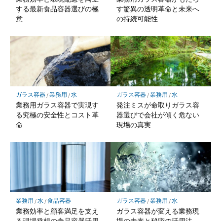
する最新食品容器選びの極
す驚異の透明革命と未来へ
意
の持続可能性
ガラス容器
/
業務用
/
水
ガラス容器
/
業務用
/
水
業務用ガラス容器で実現す
発注ミスが命取りガラス容
る究極の安全性とコスト革
器選びで会社が傾く危ない
命
現場の真実
業務用
/
水
/
食品容器
ガラス容器
/
業務用
/
水
業務効率と顧客満足を支え
ガラス容器が変える業務現
る現場発想の食品容器活用
場の未来と秘密の活用法