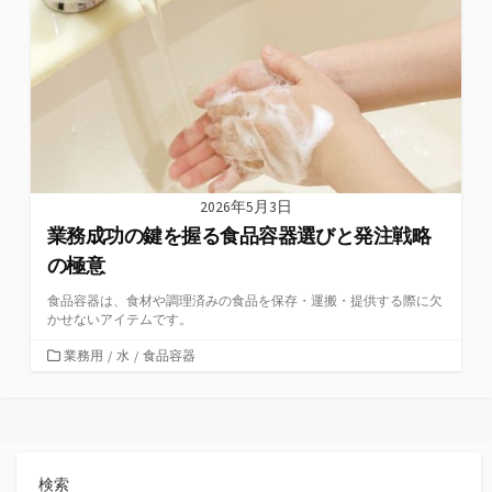
ー
2026年5月3日
業務成功の鍵を握る食品容器選びと発注戦略
の極意
食品容器は、食材や調理済みの食品を保存・運搬・提供する際に欠
かせないアイテムです。
カ
業務用
/
水
/
食品容器
テ
ゴ
リ
ー
検索