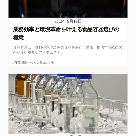
2026年5月18日
業務効率と環境革命を叶える食品容器選びの
極意
食品容器は、食材や調理済みの食品を保存・運搬・提供する際に欠
かせない重要なアイテムです。
カ
業務用
/
水
/
食品容器
テ
ゴ
リ
ー