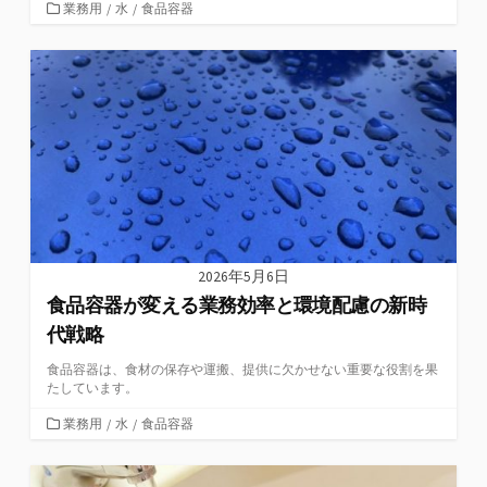
カ
業務用
/
水
/
食品容器
テ
ゴ
リ
ー
2026年5月6日
食品容器が変える業務効率と環境配慮の新時
代戦略
食品容器は、食材の保存や運搬、提供に欠かせない重要な役割を果
たしています。
カ
業務用
/
水
/
食品容器
テ
ゴ
リ