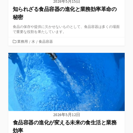
2026年5月15日
知られざる食品容器の進化と業務効率革命の
秘密
食品の保存や提供に欠かせないものとして、食品容器は多くの場面
で重要な役割を果たしています。
カ
業務用
/
水
/
食品容器
テ
ゴ
リ
ー
2026年5月12日
食品容器の進化が変える未来の食生活と業務
効率