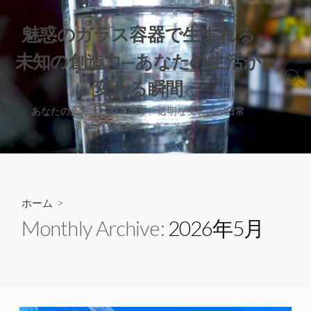
コ
ン
魅惑のガラス容器で生まれる
テ
未知の創造力—あなたの生活が
ン
ツ
検
変わる瞬間
へ
索
切
ス
あなたの創造力を引き出す、透明な美しさが日常
り
を彩る場所へようこそ。
キ
替
ッ
え
プ
ホーム
>
Monthly Archive:
2026年5月