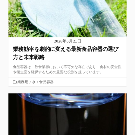
2026年5月21日
業務効率を劇的に変える最新食品容器の選び
方と未来戦略
食品容器は、飲食業界において不可欠な存在であり、食材の安全性
や衛生面を確保するための重要な役割を担っています。
カ
業務用
/
水
/
食品容器
テ
ゴ
リ
ー