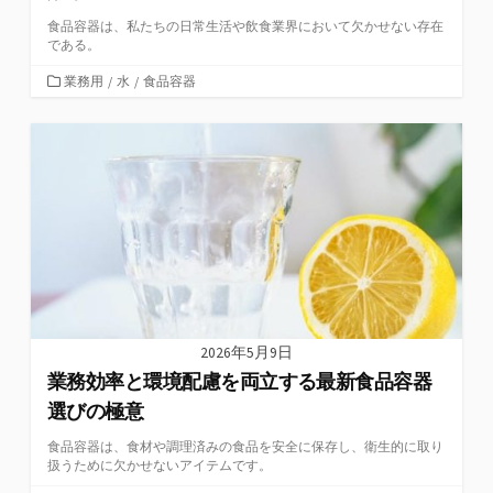
食品容器は、私たちの日常生活や飲食業界において欠かせない存在
である。
カ
業務用
/
水
/
食品容器
テ
ゴ
リ
ー
2026年5月9日
業務効率と環境配慮を両立する最新食品容器
選びの極意
食品容器は、食材や調理済みの食品を安全に保存し、衛生的に取り
扱うために欠かせないアイテムです。