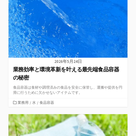
2026年5月24日
業務効率と環境革新を叶える最先端食品容器
の秘密
食品容器は食材や調理済みの食品を安全に保管し、運搬や提供を円
滑に行うために欠かせないアイテムです。
カ
業務用
/
水
/
食品容器
テ
ゴ
リ
ー