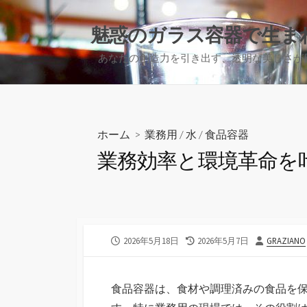
コ
ン
魅惑のガラス容器で生ま
テ
あなたの創造力を引き出す、透明な美しさが
ン
ツ
へ
ス
キ
ホーム
>
業務用
/
水
/
食品容器
ッ
業務効率と環境革命を
プ
公
最
投
2026年5月18日
2026年5月7日
GRAZIANO
開
終
稿
日
更
者
新
食品容器は、食材や調理済みの食品を
日