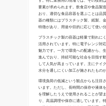
す。
特に業務用の現場では、その役割
要素が求められます。飲食店や食品製
おり、適切な食品容器を選ぶことは品
器の種類にはプラスチック製、紙製、
特徴があり、用途や目的に応じて使い
プラスチック製の容器は軽量で割れに
活用されています。特に電子レンジ対
魅力です。一方で環境への配慮から、
進んでおり、持続可能な社会を目指す
して人気が高まっています。主にテイ
水分を通しにくい加工が施されたもの
環境負荷の低減という観点からも注目
います。ただし、長時間の保存や液体
を理解したうえで使用されることが望
り、高温調理や保存に適しています。