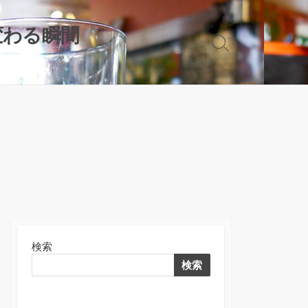
変わる瞬間
検
索
切
り
替
え
検索
検索