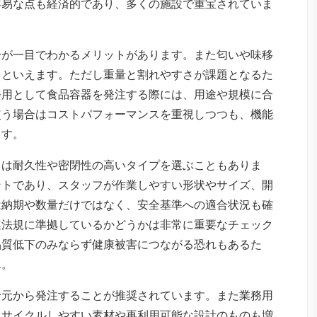
容易な点も経済的であり、多くの施設で重宝されていま
身が一目でわかるメリットがあります。また匂いや味移
るといえます。ただし重量と割れやすさが課題となるた
務用として食品容器を発注する際には、用途や規模に合
使う場合はコストパフォーマンスを重視しつつも、機能
ます。
ては耐久性や密閉性の高いタイプを選ぶこともありま
ントであり、スタッフが作業しやすい形状やサイズ、開
は納期や数量だけではなく、安全基準への適合状況も確
連法規に準拠しているかどうかは非常に重要なチェック
品質低下のみならず健康被害につながる恐れもあるた
ん。
給元から発注することが推奨されています。また業務用
リサイクルしやすい素材や再利用可能な設計のものも増