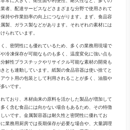
は非常に大きく、衛生面や利便性、耐久性など、多くの
造業者、配達サービスなどさまざまな分野で使用されて
質保持や作業効率の向上につながります。まず、食品容
金属製、ガラス製などがあります。それぞれの素材には
分けられています。
くく、密閉性にも優れているため、多くの業務用現場で
応や冷凍保存が可能なものも多く、温度変化に強い点も
生分解性プラスチックやリサイクル可能な素材の開発も
動きとも連動しています。紙製の食品容器は使い捨てと
クアウト用の包装として利用されることが多く、油脂や
が多いです。
されており、木材由来の原料を活かした製品が増加して
を多く含む食品には向かない場合もあるため、その特徴
ましいです。金属製容器は耐久性と密閉性に優れてお
特に業務用厨房では長期保存が必要な場合や、大量調理