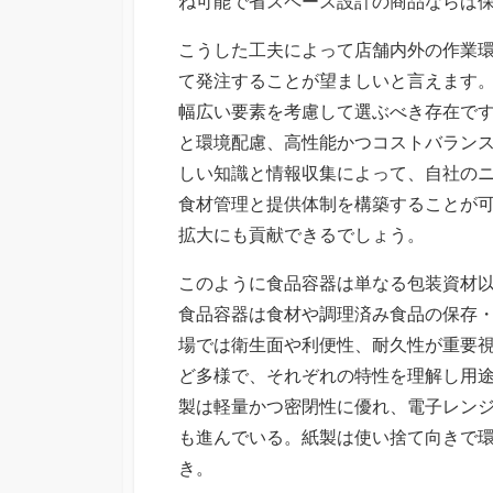
ね可能で省スペース設計の商品ならば
こうした工夫によって店舗内外の作業
て発注することが望ましいと言えます
幅広い要素を考慮して選ぶべき存在で
と環境配慮、高性能かつコストバラン
しい知識と情報収集によって、自社の
食材管理と提供体制を構築することが
拡大にも貢献できるでしょう。
このように食品容器は単なる包装資材
食品容器は食材や調理済み食品の保存
場では衛生面や利便性、耐久性が重要
ど多様で、それぞれの特性を理解し用
製は軽量かつ密閉性に優れ、電子レン
も進んでいる。紙製は使い捨て向きで
き。