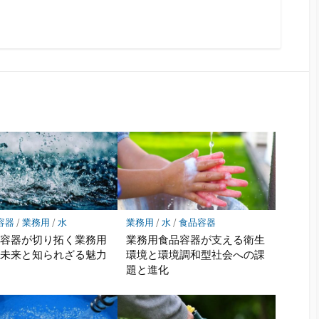
容器
/
業務用
/
水
業務用
/
水
/
食品容器
ス容器が切り拓く業務用
業務用食品容器が支える衛生
の未来と知られざる魅力
環境と環境調和型社会への課
題と進化