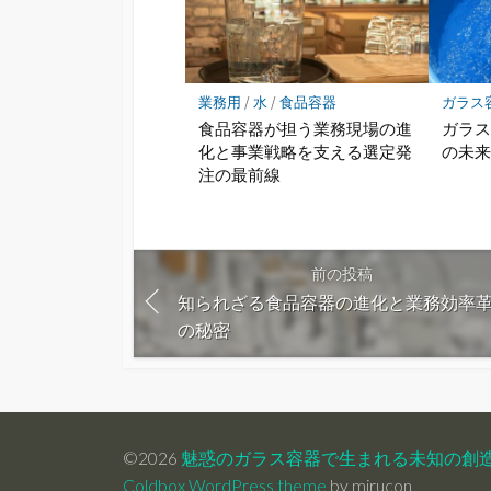
業務用
/
水
/
食品容器
ガラス
食品容器が担う業務現場の進
ガラ
化と事業戦略を支える選定発
の未
注の最前線
前の投稿
知られざる食品容器の進化と業務効率
の秘密
©2026
魅惑のガラス容器で生まれる未知の創
Coldbox WordPress theme
by mirucon