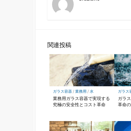
関連投稿
ガラス容器
/
業務用
/
水
ガラス
業務用ガラス容器で実現する
ガラ
究極の安全性とコスト革命
革命