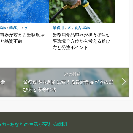
容器
/
業務用
/
水
業務用
/
水
/
食品容器
ス容器が変える業務現場
業務用食品容器が担う衛生効
来と品質革命
率環境全方位から考える選び
方と発注ポイント
次の投稿
革命
業務効率を劇的に変える最新食品容器の選
び方と未来戦略
造力—あなたの生活が変わる瞬間