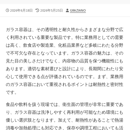
公
最
投
2026年6月18日
2026年5月25日
GRAZIANO
開
終
稿
日
更
者
新
ガラス容器は、その透明性と耐久性からさまざまな分野で広
日
く利用されている重要な製品です。
特に業務用としての需要
は高く、飲食店や製造業、化粧品業界など多岐にわたる分野
で不可欠な存在となっています。ガラス容器の魅力は、その
見た目の美しさだけでなく、内容物の品質を保つ機能性にも
あります。適切な素材選びと設計により、長期間にわたり安
心して使用できる点が評価されているのです。まず、業務用
のガラス容器において重視されるポイントは耐熱性と密封性
です。
食品や飲料を扱う現場では、衛生面の管理が非常に重要であ
り、ガラス容器は洗浄しやすく再利用が可能なため環境にも
優しい選択肢となります。加えて、耐熱性があることで熱湯
消毒や加熱処理にも対応でき、保存や調理工程においても活