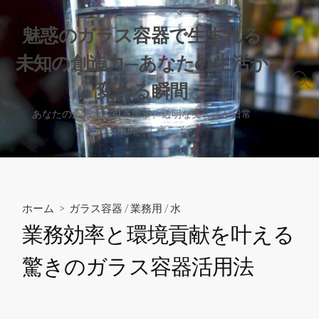
コ
ン
魅惑のガラス容器で生まれる
テ
未知の創造力—あなたの生活が
ン
ツ
検
変わる瞬間
へ
索
切
ス
あなたの創造力を引き出す、透明な美しさが日常
り
を彩る場所へようこそ。
キ
替
ッ
え
プ
ホーム
>
ガラス容器
/
業務用
/
水
業務効率と環境貢献を叶える
驚きのガラス容器活用法