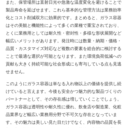
また、保管場所は直射日光や急激な温度変化を避けることで
製品寿命を延ばせます。これら基本的な管理方法は業務効率
化とコスト削減双方に効果的です。まとめると、ガラス容器
はその美観と機能性によって多くの業種で重宝されており、
とくに業務用としては耐久性・密封性・多様な形状展開など
幅広いメリットがあります。発注時には数量・納期・価格・
品質・カスタマイズ対応など複数の要素を総合的に検討する
ことで最適な選択が可能となります。また環境負荷低減への
貢献も大きく持続可能な社会形成にも寄与している点も見逃
せません。
このようにガラス容器は単なる入れ物以上の価値を提供し続
けていると言えます。今後も安全かつ魅力的な製品づくりの
パートナーとして、その存在感は増していくことでしょう。
ガラス容器は透明性や耐久性に優れ、飲食店や製造業、化粧
品業界など幅広い業務用分野で不可欠な存在となっていま
す。その魅力は美しい見た目だけでなく、内容物の品質を長