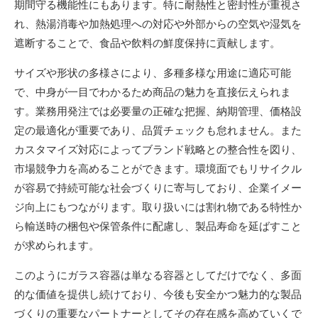
期間守る機能性にもあります。特に耐熱性と密封性が重視さ
れ、熱湯消毒や加熱処理への対応や外部からの空気や湿気を
遮断することで、食品や飲料の鮮度保持に貢献します。
サイズや形状の多様さにより、多種多様な用途に適応可能
で、中身が一目でわかるため商品の魅力を直接伝えられま
す。業務用発注では必要量の正確な把握、納期管理、価格設
定の最適化が重要であり、品質チェックも怠れません。また
カスタマイズ対応によってブランド戦略との整合性を図り、
市場競争力を高めることができます。環境面でもリサイクル
が容易で持続可能な社会づくりに寄与しており、企業イメー
ジ向上にもつながります。取り扱いには割れ物である特性か
ら輸送時の梱包や保管条件に配慮し、製品寿命を延ばすこと
が求められます。
このようにガラス容器は単なる容器としてだけでなく、多面
的な価値を提供し続けており、今後も安全かつ魅力的な製品
づくりの重要なパートナーとしてその存在感を高めていくで