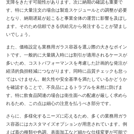
支障をきたす可能性があります。次に納期の確認も重要で
す。特に大量注文の場合は製造スケジュールとの調整が必要
となり、納期遅延が起こると事業全体の運営に影響を及ぼし
ます。そのため信頼できる供給元から発注することが望まし
いでしょう。
また、価格設定も業務用ガラス容器を選ぶ際の大きなポイン
トです。一般的に大量購入時には割引が適用されるケースが
多いため、コストパフォーマンスを考慮した計画的な発注が
経済的負担軽減につながります。同時に品質チェックも怠っ
てはいけません。耐久性や安全基準を満たしているかどうか
を確認することで、不良品によるトラブルを未然に防げま
す。特に飲食品関連の場合は衛生面への配慮が厳しく求めら
れるため、この点は細心の注意を払うべき部分です。
さらに、多様化するニーズに応えるため、多くの業務用ガラ
ス容器にはカスタマイズオプションが用意されています。例
えば蓋の種類や色調、表面加工など細かな仕様変更が可能で