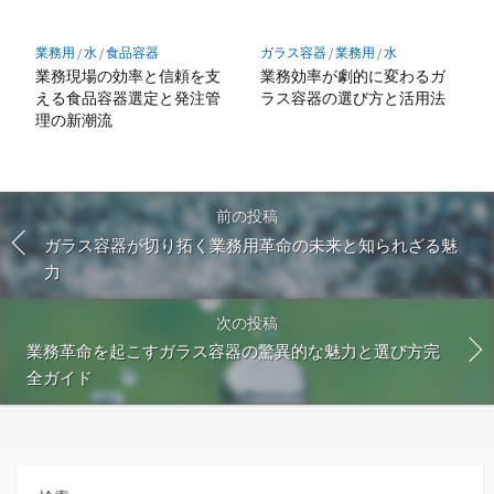
業務用
/
水
/
食品容器
ガラス容器
/
業務用
/
水
業務現場の効率と信頼を支
業務効率が劇的に変わるガ
える食品容器選定と発注管
ラス容器の選び方と活用法
理の新潮流
前の投稿
ガラス容器が切り拓く業務用革命の未来と知られざる魅
力
次の投稿
業務革命を起こすガラス容器の驚異的な魅力と選び方完
全ガイド