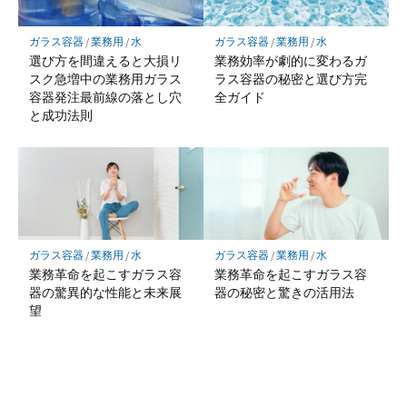
ガラス容器
/
業務用
/
水
ガラス容器
/
業務用
/
水
選び方を間違えると大損リ
業務効率が劇的に変わるガ
スク急増中の業務用ガラス
ラス容器の秘密と選び方完
容器発注最前線の落とし穴
全ガイド
と成功法則
ガラス容器
/
業務用
/
水
ガラス容器
/
業務用
/
水
業務革命を起こすガラス容
業務革命を起こすガラス容
器の驚異的な性能と未来展
器の秘密と驚きの活用法
望